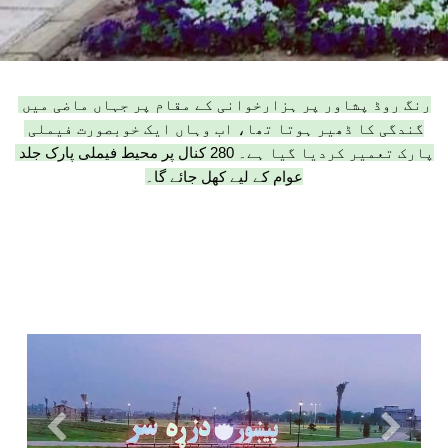
رنگ روڈ پشاور پر ہزارخوانی کے مقام پر جہاں ماضی میں 
گندگی کا ڈھیر ہوتا تھا، اب وہاں ایک خوبصورت فیملی 
پارک تعمیر کردیا گیا ہے۔ 280 کنال پر محیط فیملی پارک جلد 
عوام کے لیے کھل جائے گا۔
Previous
Next